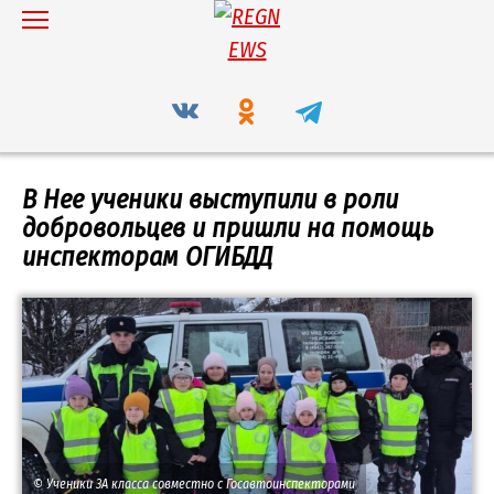
Перейти
к
содержанию
В Нее ученики выступили в роли
добровольцев и пришли на помощь
инспекторам ОГИБДД
© Ученики 3А класса совместно с Госавтоинспекторами