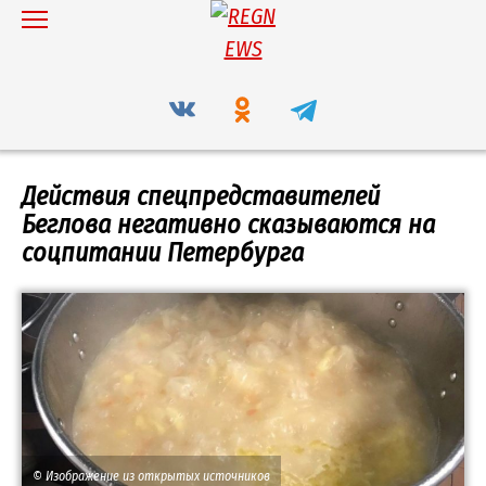
Перейти
к
содержанию
Действия спецпредставителей
Беглова негативно сказываются на
соцпитании Петербурга
© Изображение из открытых источников