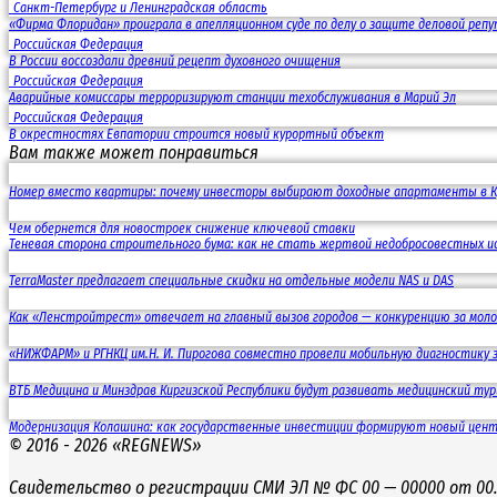
Санкт-Петербург и Ленинградская область
«Фирма Флоридан» проиграла в апелляционном суде по делу о защите деловой реп
Российская Федерация
В России воссоздали древний рецепт духовного очищения
Российская Федерация
Аварийные комиссары терроризируют станции техобслуживания в Марий Эл
Российская Федерация
В окрестностях Евпатории строится новый курортный объект
Вам также может понравиться
Номер вместо квартиры: почему инвесторы выбирают доходные апартаменты в 
Чем обернется для новостроек снижение ключевой ставки
Теневая сторона строительного бума: как не стать жертвой недобросовестных 
TerraMaster предлагает специальные скидки на отдельные модели NAS и DAS
Как «Ленстройтрест» отвечает на главный вызов городов — конкуренцию за моло
«НИЖФАРМ» и РГНКЦ им.Н. И. Пирогова совместно провели мобильную диагностику 
ВТБ Медицина и Минздрав Киргизской Республики будут развивать медицинский тур
Модернизация Колашина: как государственные инвестиции формируют новый центр
© 2016 - 2026 «REGNEWS»
Свидетельство о регистрации СМИ ЭЛ № ФС 00 — 00000 от 00.