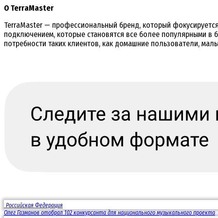
O TerraMaster
TerraMaster — профессиональный бренд, который фокусируетс
подключением, которые становятся все более популярными в бо
потребности таких клиентов, как домашние пользователи, малы
Российская Федерация
Олег Газманов отобрал 102 конкурсанта для национального музыкального проекта