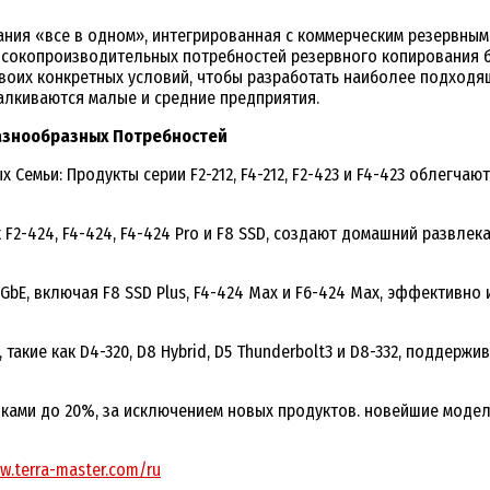
ия «все в одном», интегрированная с коммерческим резервным ко
 высокопроизводительных потребностей резервного копирования 
своих конкретных условий, чтобы разработать наиболее подходя
алкиваются малые и средние предприятия.
Разнообразных Потребностей
 Семьи: Продукты серии F2-212, F4-212, F2-423 и F4-423 облегч
 F2-424, F4-424, F4-424 Pro и F8 SSD, создают домашний развле
0GbE, включая F8 SSD Plus, F4-424 Max и F6-424 Max, эффективн
такие как D4-320, D8 Hybrid, D5 Thunderbolt3 и D8-332, поддер
дками до 20%, за исключением новых продуктов. новейшие модели
w.terra-master.com/ru