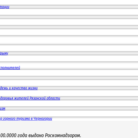
утации
Крыму
исполнителей
дежь и качество жизни
здоровья жителей Рязанской области
изм
 горного туризма в Черногории
00.0000 года выдано Роскомнадзором.