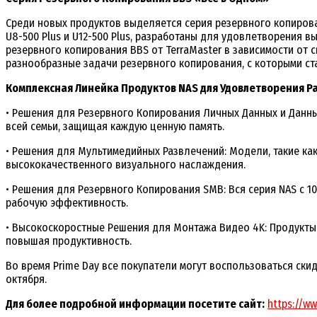
Среди новых продуктов выделяется серия резервного копирован
U8-500 Plus и U12-500 Plus, разработаны для удовлетворения
резервного копирования BBS от TerraMaster в зависимости от 
разнообразные задачи резервного копирования, с которыми ст
Комплексная Линейка Продуктов NAS для Удовлетворения 
• Решения для Резервного Копирования Личных Данных и Данных
всей семьи, защищая каждую ценную память.
• Решения для Мультимедийных Развлечений: Модели, такие как
высококачественного визуального наслаждения.
• Решения для Резервного Копирования SMB: Вся серия NAS с 1
рабочую эффективность.
• Высокоскоростные Решения для Монтажа Видео 4K: Продукты, 
повышая продуктивность.
Во время Prime Day все покупатели могут воспользоваться ски
октября.
Для более подробной информации посетите сайт:
https://ww