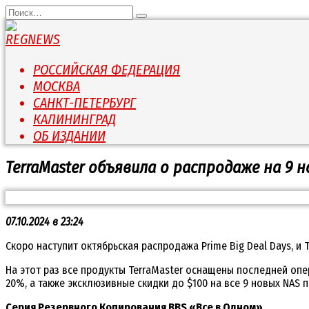
Перейти
Search
к
for:
содержанию
РОССИЙСКАЯ ФЕДЕРАЦИЯ
МОСКВА
САНКТ-ПЕТЕРБУРГ
КАЛИНИНГРАД
ОБ ИЗДАНИИ
TerraMaster объявила о распродаже на 9 
07.10.2024 в 23:24
Скоро наступит октябрьская распродажа Prime Big Deal Days, и 
На этот раз все продукты TerraMaster оснащены последней опе
20%, а также эксклюзивные скидки до $100 на все 9 новых NAS 
Серия Резервного Копирования BBS «Все в Одном»