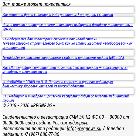
Вам также может понравиться
Как оживить фото с помощью ИИ: сравниваем 7 популярных сервисов
Номер вместо квартиры: почему инвесторы выбирают доходные апартаменты в
Крыму
Чем обернется для новостроек снижение ключевой ставки
Теневая сторона строительного бума: как не стать жертвой недобросовестных
исполнителей
TerraMaster предлагает специальные скидки на отдельные модели NAS и DAS
Как «Ленстройтрест» отвечает на главный вызов городов — конкуренцию за
молодежь и качество жизни
«НИЖФАРМ» и РГНКЦ им.Н. И. Пирогова совместно провели мобильную
диагностику здоровья жителей Рязанской области
ВТБ Медицина и Минздрав Киргизской Республики будут развивать медицинский
туризм
© 2016 - 2026 «REGNEWS»
Свидетельство о регистрации СМИ ЭЛ № ФС 00 — 00000 от
00.00.0000 года выдано Роскомнадзором.
Электронная почта редакции
info@regnews.su
/ Телефон
редакции:
+7 (967) 680-77-80