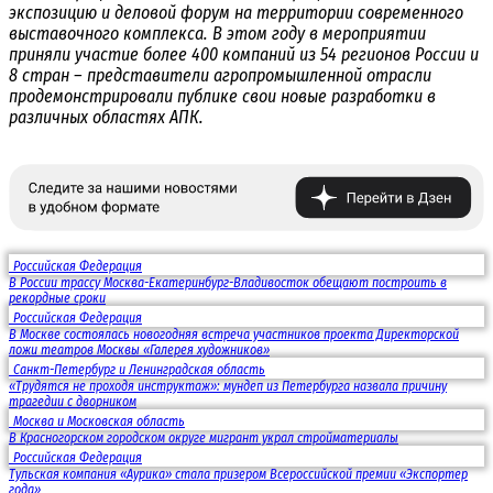
экспозицию и деловой форум на территории современного
выставочного комплекса. В этом году в мероприятии
приняли участие более 400 компаний из 54 регионов России и
8 стран – представители агропромышленной отрасли
продемонстрировали публике свои новые разработки в
различных областях АПК.
Российская Федерация
В России трассу Москва-Екатеринбург-Владивосток обещают построить в
рекордные сроки
Российская Федерация
В Москве состоялась новогодняя встреча участников проекта Директорской
ложи театров Москвы «Галерея художников»
Санкт-Петербург и Ленинградская область
«Трудятся не проходя инструктаж»: мундеп из Петербурга назвала причину
трагедии с дворником
Москва и Московская область
В Красногорском городском округе мигрант украл стройматериалы
Российская Федерация
Тульская компания «Аурика» стала призером Всероссийской премии «Экспортер
года»