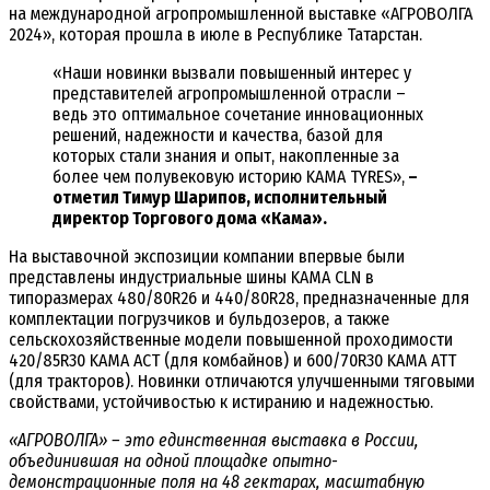
на международной агропромышленной выставке «АГРОВОЛГА
2024», которая прошла в июле в Республике Татарстан.
«Наши новинки вызвали повышенный интерес у
представителей агропромышленной отрасли –
ведь это оптимальное сочетание инновационных
решений, надежности и качества, базой для
которых стали знания и опыт, накопленные за
более чем полувековую историю KAMA TYRES»,
–
отметил Тимур Шарипов, исполнительный
директор Торгового дома «Кама».
На выставочной экспозиции компании впервые были
представлены индустриальные шины KAMA CLN в
типоразмерах 480/80R26 и 440/80R28, предназначенные для
комплектации погрузчиков и бульдозеров, а также
сельскохозяйственные модели повышенной проходимости
420/85R30 KAMA ACT (для комбайнов) и 600/70R30 KAMA ATT
(для тракторов). Новинки отличаются улучшенными тяговыми
свойствами, устойчивостью к истиранию и надежностью.
«АГРОВОЛГА» – это единственная выставка в России,
объединившая на одной площадке опытно-
демонстрационные поля на 48 гектарах, масштабную