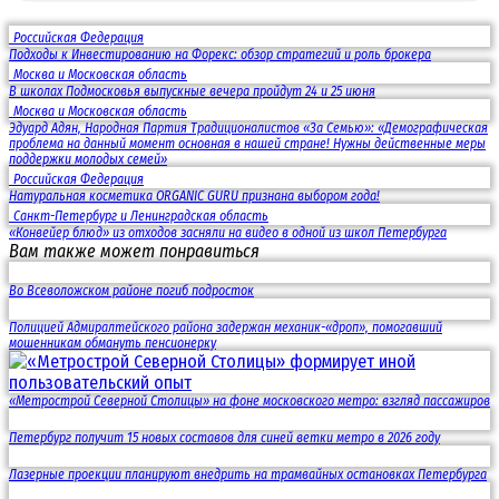
Российская Федерация
Подходы к Инвестированию на Форекс: обзор стратегий и роль брокера
Москва и Московская область
В школах Подмосковья выпускные вечера пройдут 24 и 25 июня
Москва и Московская область
Эдуард Адян, Народная Партия Традиционалистов «За Семью»: «Демографическая
проблема на данный момент основная в нашей стране! Нужны действенные меры
поддержки молодых семей»
Российская Федерация
Натуральная косметика ORGANIC GURU признана выбором года!
Санкт-Петербург и Ленинградская область
«Конвейер блюд» из отходов засняли на видео в одной из школ Петербурга
Вам также может понравиться
Во Всеволожском районе погиб подросток
Полицией Адмиралтейского района задержан механик-«дроп», помогавший
мошенникам обмануть пенсионерку
«Метрострой Северной Столицы» на фоне московского метро: взгляд пассажиров
Петербург получит 15 новых составов для синей ветки метро в 2026 году
Лазерные проекции планируют внедрить на трамвайных остановках Петербурга