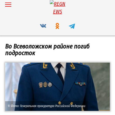
Перейти
к
содержанию
Во Всеволожском районе погиб
подросток
© Фото: Генеральная прокуратура Российской Федерации