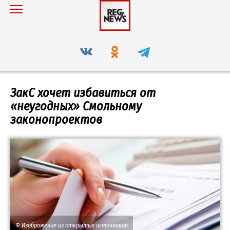
Перейти
к
содержанию
ЗакС хочет избавиться от
«неугодных» Смольному
законопроектов
© Изображение из открытых источников