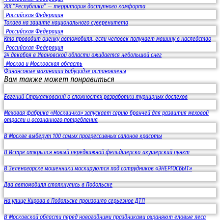
ЖК “Республика” — территория доступного комфорта
Российская Федерация
Токаев на защите национального суверенитета
Российская Федерация
Кто проводит оценку автомобиля, если человек получает машину в наследство
Российская Федерация
24 декабря в Ивановской области ожидается небольшой снег
Москва и Московская область
Финансовые махинации Бабуцидзе остановлены
Вам также может понравиться
Евгений Стржалковский о сложностях разработки турнирных доспехов
Меховая фабрика «Москвичка» запускает серию бранчей для развития меховой
отрасли и осознанного потребления
В Москве выберут 100 самых прогрессивных салонов красоты
В Истре открылся новый передвижной фельдшерско-акушерский пункт
В Зеленогорске мошенники маскируются под сотрудников «ЭНЕРГОСБЫТ»
Два автомобиля столкнулись в Подольске
На улице Кирова в Подольске произошло серьезное ДТП
В Московской области перед новогодними праздниками охраняют еловые леса