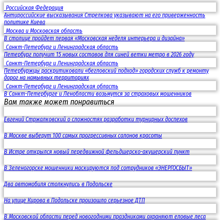
Российская Федерация
Антироссийские высказывания Стрелкова указывают на его приверженность
политике Киева
Москва и Московская область
В столице пройдет первая «Московская неделя интерьера и дизайна»
Санкт-Петербург и Ленинградская область
Петербург получит 15 новых составов для синей ветки метро в 2026 году
Санкт-Петербург и Ленинградская область
Петербуржцы раскритиковали «бегловский подход» городских служб к ремонту
дорог на намывных территориях
Санкт-Петербург и Ленинградская область
В Санкт-Петербурге и Ленобласти возьмутся за страховых мошенников
Вам также может понравиться
Евгений Стржалковский о сложностях разработки турнирных доспехов
В Москве выберут 100 самых прогрессивных салонов красоты
В Истре открылся новый передвижной фельдшерско-акушерский пункт
В Зеленогорске мошенники маскируются под сотрудников «ЭНЕРГОСБЫТ»
Два автомобиля столкнулись в Подольске
На улице Кирова в Подольске произошло серьезное ДТП
В Московской области перед новогодними праздниками охраняют еловые леса