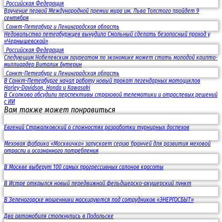
Российская Федерация
Вручение первой Международной премии мира им. Льва Толстого пройдет 9
сентября
Санкт-Петербург и Ленинградская область
Недовольство петербуржцев вынудило Смольный сделать безопасный проход у
«Чернышевской»
Российская Федерация
Следующим Нобелевским лауреатом по экономике может стать молодой крипто-
миллиардер Виталик Бутерин
Санкт-Петербург и Ленинградская область
В Санкт-Петербурге начал работу новый прокат легендарных мотоциклов
Harley-Davidson, Honda и Kawasaki
В Сколково обсудили перспективы страховой телематики и отраслевых решений
с ИИ
Вам также может понравиться
Евгений Стржалковский о сложностях разработки турнирных доспехов
Меховая фабрика «Москвичка» запускает серию бранчей для развития меховой
отрасли и осознанного потребления
В Москве выберут 100 самых прогрессивных салонов красоты
В Истре открылся новый передвижной фельдшерско-акушерский пункт
В Зеленогорске мошенники маскируются под сотрудников «ЭНЕРГОСБЫТ»
Два автомобиля столкнулись в Подольске