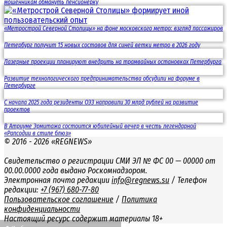
мошенникам обмануть пенсионерку
«Метрострой Северной Столицы» на фоне московского метро: взгляд пассажиров
Петербург получит 15 новых составов для синей ветки метро в 2026 году
Лазерные проекции планируют внедрить на трамвайных остановках Петербурга
Развитие технологического предпринимательства обсудили на форуме в
Петербурге
С начала 2025 года резиденты ОЭЗ направили 30 млрд рублей на развитие
проектов
В Атриуме Эрмитажа состоится юбилейный вечер в честь легендарной
«Рапсодии в стиле блюз»
© 2016 - 2026 «REGNEWS»
Свидетельство о регистрации СМИ ЭЛ № ФС 00 — 00000 от
00.00.0000 года выдано Роскомнадзором.
Электронная почта редакции
info@regnews.su
/ Телефон
редакции:
+7 (967) 680-77-80
Пользовательское соглашение
/
Политика
конфиденциальности
Настоящий ресурс содержит материалы 18+