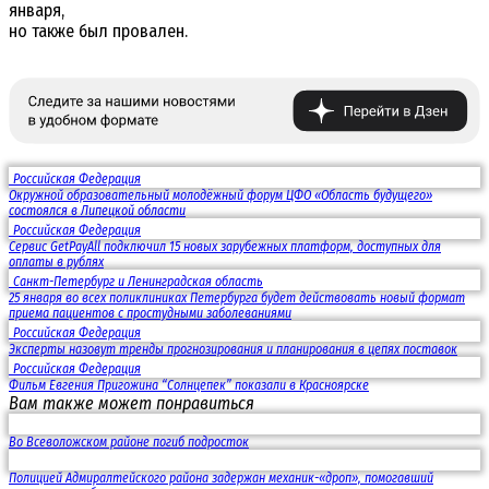
января,
но также был провален.
Российская Федерация
Окружной образовательный молодёжный форум ЦФО «Область будущего»
состоялся в Липецкой области
Российская Федерация
Сервис GetPayAll подключил 15 новых зарубежных платформ, доступных для
оплаты в рублях
Санкт-Петербург и Ленинградская область
25 января во всех поликлиниках Петербурга будет действовать новый формат
приема пациентов с простудными заболеваниями
Российская Федерация
Эксперты назовут тренды прогнозирования и планирования в цепях поставок
Российская Федерация
Фильм Евгения Пригожина “Солнцепек” показали в Красноярске
Вам также может понравиться
Во Всеволожском районе погиб подросток
Полицией Адмиралтейского района задержан механик-«дроп», помогавший