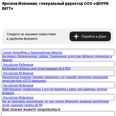
Ярослав Желонкин
,
генеральный директор ООО «ФЕРРИ
ВATT»
Санкт-Петербург и Ленинградская область
Выставка «Перевернутое сафари. Современное искусство Африки» открылась в
Манеже
Российская Федерация
Кредитный рейтинг Level Group повышен до A-(RU)
Российская Федерация
Клинический психолог Снежана Замалиева и её команда запустили уникальный
телеграм-бот «ПТСР помощник»
Российская Федерация
«ЧВК Вагнера» продвинулись к югу от Бахмута и взяли под контроль поселок
Вершина
Российская Федерация
Как не потерять накопленное: на что стоит обратить внимание вкладчикам
после снижения ставки ЦБ РФ
Вам также может понравиться