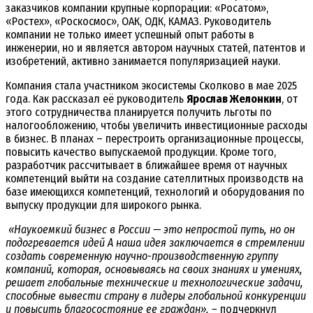
заказчиков компании крупные корпорации: «Росатом»,
«Ростех», «Роскосмос», ОАК, ОДК, КАМАЗ. Руководитель
компании не только имеет успешный опыт работы в
инженерии, но и является автором научных статей, патентов и
изобретений, активно занимается популяризацией науки.
Компания стала участником экосистемы Сколково в мае 2025
года. Как рассказал её
руководитель
Ярослав Желонкин
, от
этого сотрудничества планируется получить льготы по
налогообложению, чтобы увеличить инвестиционные расходы
в бизнес. В планах – перестроить организационные процессы,
повысить качество выпускаемой продукции. Кроме того,
разработчик рассчитывает в ближайшее время от научных
компетенций выйти на создание сателлитных производств на
базе имеющихся компетенций, технологий и оборудования по
выпуску продукции для широкого рынка.
«Наукоемкий бизнес в России — это непростой путь, но он
подогревается идей А наша идея заключается в стремлении
создать современную научно-производственную группу
компаний, которая, основываясь на своих знаниях и умениях,
решает глобальные технические и технологические задачи,
способные вывести страну в лидеры глобальной конкуренции
и повысить благосостояние ее граждан», –
подчеркнул