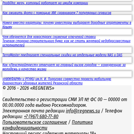
Pooblika: мерч, который работает на имидж компании
Как оживить фото с помощью ИИ: сравниваем 7 популярных сервисов
Номер вместо квартиры: почему инвесторы выбирают доходные апартаменты в
Крыму
Чем обернется для новостроек снижение ключевой ставки
Теневая сторона строительного бума: как не стать жертвой недобросовестных
исполнителей
TerraMaster предлагает специальные скидки на отдельные модели NAS и DAS
Как «Ленстройтрест» отвечает на главный вызов городов — конкуренцию за
молодежь и качество жизни
«НИЖФАРМ» и РГНКЦ им.Н. И. Пирогова совместно провели мобильную
диагностику здоровья жителей Рязанской области
© 2016 - 2026 «REGNEWS»
Свидетельство о регистрации СМИ ЭЛ № ФС 00 — 00000 от
00.00.0000 года выдано Роскомнадзором.
Электронная почта редакции
info@regnews.su
/ Телефон
редакции:
+7 (967) 680-77-80
Пользовательское соглашение
/
Политика
конфиденциальности
Настоящий ресурс содержит материалы 18+