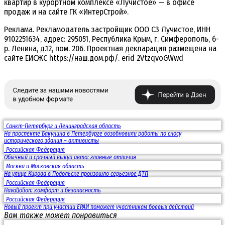
квартир в курортном комплексе «Лучистое» — в офисе
продаж и на сайте ГК «ИнтерСтрой».
Реклама. Рекламодатель застройщик ООО СЗ Лучистое, ИНН
9102251634, адрес: 295051, Республика Крым, г. Симферополь, б-
р. Ленина, д.12, пом. 206. Проектная декларация размещена на
сайте ЕИСЖС https://наш.дом.рф/. erid 2VtzqvoGWwd
Санкт-Петербург и Ленинградская область
На проспекте Бакунина в Петербурге возобновили работы по сносу
исторического здания – активисты
Российская Федерация
Обычный и срочный выкуп авто: главные отличия
Москва и Московская область
На улице Кирова в Подольске произошло серьезное ДТП
Российская Федерация
HavalJolion: комфорт и безопасность
Российская Федерация
Новый проект при участии ЕРАИ поможет участникам боевых действий
Вам также может понравиться