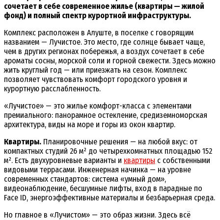
сочетает в себе современное жилье (квартиры — жилой
фонд) и полный спектр курортной инфраструктуры.
Комплекс расположен в Алуште, в поселке с говорящим
названием — Лучистое. Это место, где солнце бывает чаще,
чем в других регионах побережья, а воздух сочетает в себе
ароматы сосны, морской соли и горной свежести. Здесь можно
жить круглый год — или приезжать на сезон. Комплекс
позволяет чувствовать комфорт городского уровня и
курортную расслабленность.
«Лучистое» — это жилье комфорт-класса с элементами
премиального: панорамное остекление, средиземноморская
архитектура, виды на море и горы из окон квартир.
Квартиры.
Планировочные решения — на любой вкус: от
компактных студий 26 м² до четырехкомнатных площадью 152
м². Есть двухуровневые варианты и
квартиры
с собственными
видовыми террасами. Инженерная начинка — на уровне
современных стандартов: система «умный дом»,
видеонаблюдение, бесшумные лифты, вход в парадные по
Face ID, энергоэффективные материалы и безбарьерная среда.
Но главное в «Лучистом» — это образ жизни. Здесь всё