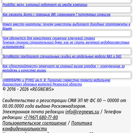
Pooblika: мерч, который работает на имидж компании
Как оживить фото с помощью ИИ: сравниваем 7 популярных сервисов
Номер вместо квартиры: почему инвесторы выбирают доходные апартаменты в
Крыму
Чем обернется для новостроек снижение ключевой ставки
Теневая сторона строительного бума: как не стать жертвой недобросовестных
исполнителей
TerraMaster предлагает специальные скидки на отдельные модели NAS и DAS
Как «Ленстройтрест» отвечает на главный вызов городов — конкуренцию за
молодежь и качество жизни
«НИЖФАРМ» и РГНКЦ им.Н. И. Пирогова совместно провели мобильную
диагностику здоровья жителей Рязанской области
© 2016 - 2026 «REGNEWS»
Свидетельство о регистрации СМИ ЭЛ № ФС 00 — 00000 от
00.00.0000 года выдано Роскомнадзором.
Электронная почта редакции
info@regnews.su
/ Телефон
редакции:
+7 (967) 680-77-80
Пользовательское соглашение
/
Политика
конфиденциальности