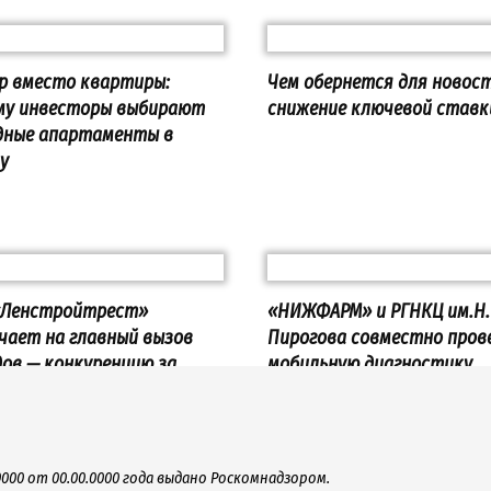
р вместо квартиры:
Чем обернется для новос
му инвесторы выбирают
снижение ключевой ставк
дные апартаменты в
у
«Ленстройтрест»
«НИЖФАРМ» и РГНКЦ им.Н.
чает на главный вызов
Пирогова совместно пров
дов — конкуренцию за
мобильную диагностику
дежь и качество жизни
здоровья жителей Рязанс
области
000 от 00.00.0000 года выдано Роскомнадзором.