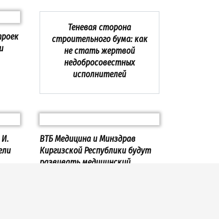
Теневая сторона
троек
строительного бума: как
и
не стать жертвой
недобросовестных
исполнителей
 И.
ВТБ Медицина и Минздрав
ели
Киргизской Республики будут
развивать медицинский
кой
туризм