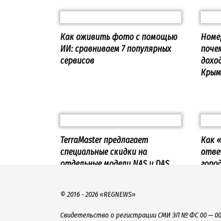
Как оживить фото с помощью
Номе
ИИ: сравниваем 7 популярных
поче
сервисов
дохо
Крым
TerraMaster предлагает
Как 
специальные скидки на
отве
отдельные модели NAS и DAS
горо
моло
© 2016 - 2026 «REGNEWS»
Свидетельство о регистрации СМИ ЭЛ № ФС 00 — 00