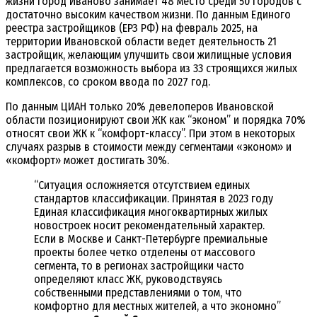
жизни город Иваново занимает 48 место среди 50 городов с
достаточно высоким качеством жизни. По данным Единого
реестра застройщиков (ЕРЗ РФ) на февраль 2025, на
территории Ивановской области ведет деятельность 21
застройщик, желающим улучшить свои жилищные условия
предлагается возможность выбора из 33 строящихся жилых
комплексов, со сроком ввода по 2027 год.
По данным ЦИАН только 20% девелоперов Ивановской
области позиционируют свои ЖК как “эконом” и порядка 70%
относят свои ЖК к “комфорт-классу”. При этом в некоторых
случаях разрыв в стоимости между сегментами «эконом» и
«комфорт» может достигать 30%.
“Ситуация осложняется отсутствием единых
стандартов классификации. Принятая в 2023 году
Единая классификация многоквартирных жилых
новостроек носит рекомендательный характер.
Если в Москве и Санкт-Петербурге премиальные
проекты более четко отделены от массового
сегмента, то в регионах застройщики часто
определяют класс ЖК, руководствуясь
собственными представлениями о том, что
комфортно для местных жителей, а что экономно”