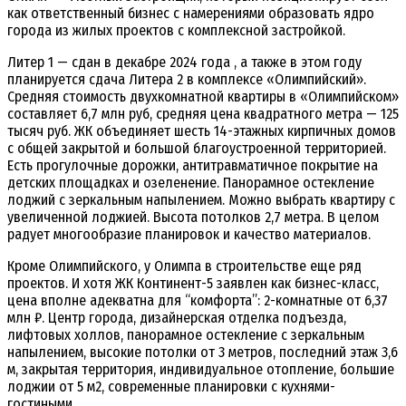
как ответственный бизнес с намерениями образовать ядро
города из жилых проектов с комплексной застройкой.
Литер 1 — сдан в декабре 2024 года , а также в этом году
планируется сдача Литера 2 в комплексе «Олимпийский».
Средняя стоимость двухкомнатной квартиры в «Олимпийском»
составляет 6,7 млн руб, средняя цена квадратного метра — 125
тысяч руб. ЖК объединяет шесть 14-этажных кирпичных домов
с общей закрытой и большой благоустроенной территорией.
Есть прогулочные дорожки, антитравматичное покрытие на
детских площадках и озеленение. Панорамное остекление
лоджий с зеркальным напылением. Можно выбрать квартиру с
увеличенной лоджией. Высота потолков 2,7 метра. В целом
радует многообразие планировок и качество материалов.
Кроме Олимпийского, у Олимпа в строительстве еще ряд
проектов. И хотя ЖК Континент-5 заявлен как бизнес-класс,
цена вполне адекватна для “комфорта”: 2-комнатные от 6,37
млн ₽. Центр города, дизайнерская отделка подъезда,
лифтовых холлов, панорамное остекление с зеркальным
напылением, высокие потолки от 3 метров, последний этаж 3,6
м, закрытая территория, индивидуальное отопление, большие
лоджии от 5 м2, современные планировки с кухнями-
гостиными.