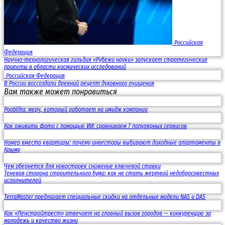
Российская
Федерация
Научно-технологическая гильдия «Рубежи науки» запускает стратегические
проекты в области космических исследований
Российская Федерация
В России воссоздали древний рецепт духовного очищения
Вам также может понравиться
Pooblika: мерч, который работает на имидж компании
Как оживить фото с помощью ИИ: сравниваем 7 популярных сервисов
Номер вместо квартиры: почему инвесторы выбирают доходные апартаменты в
Крыму
Чем обернется для новостроек снижение ключевой ставки
Теневая сторона строительного бума: как не стать жертвой недобросовестных
исполнителей
TerraMaster предлагает специальные скидки на отдельные модели NAS и DAS
Как «Ленстройтрест» отвечает на главный вызов городов — конкуренцию за
молодежь и качество жизни