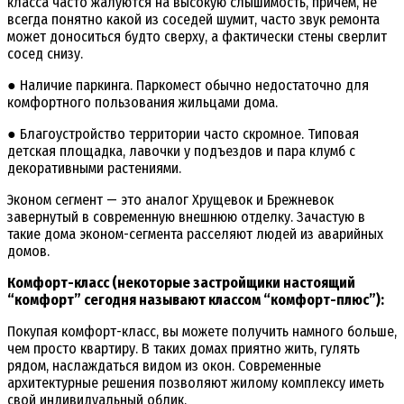
класса часто жалуются на высокую слышимость, причем, не
всегда понятно какой из соседей шумит, часто звук ремонта
может доноситься будто сверху, а фактически стены сверлит
сосед снизу.
● Наличие паркинга. Паркомест обычно недостаточно для
комфортного пользования жильцами дома.
● Благоустройство территории часто скромное. Типовая
детская площадка, лавочки у подъездов и пара клумб с
декоративными растениями.
Эконом сегмент — это аналог Хрущевок и Брежневок
завернутый в современную внешнюю отделку. Зачастую в
такие дома эконом-сегмента расселяют людей из аварийных
домов.
Комфорт-класс (некоторые застройщики настоящий
“комфорт” сегодня называют классом “комфорт-плюс”):
Покупая комфорт-класс, вы можете получить намного больше,
чем просто квартиру. В таких домах приятно жить, гулять
рядом, наслаждаться видом из окон. Современные
архитектурные решения позволяют жилому комплексу иметь
свой индивидуальный облик.