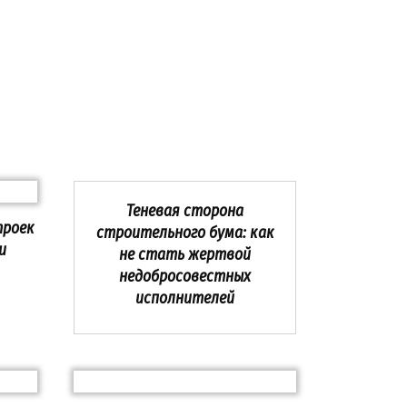
Теневая сторона
троек
строительного бума: как
и
не стать жертвой
недобросовестных
исполнителей