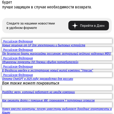
будет
лучше защищен в случае необходимости возврата.
Российская Федерация
Новые решения от GP для электроники и бытовых устройств
Российская Федерация
Где безопасно брать микрозаймы россиянам: актуальный рейтинг надежных МФО
Российская Федерация
Объявлены лауреаты XVI Премии «Выбор потребителей»
Российская Федерация
В Феодосии введен в эксплуатацию новый жилой комплекс “Утесов”
Российская Федерация
Оплата ChatGPT в 2025 году: руководство для россиян
Вам также может понравиться
Pooblika: мерч, который работает на имидж компании
Как оживить фото с помощью ИИ: сравниваем 7 популярных сервисов
Номер вместо квартиры: почему инвесторы выбирают доходные апартаменты в
Крыму