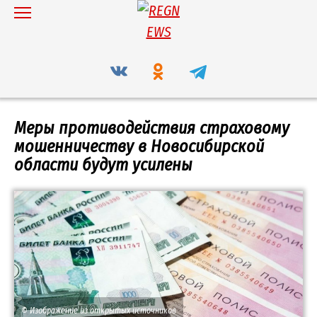
Перейти
к
содержанию
Меры противодействия страховому
мошенничеству в Новосибирской
области будут усилены
© Изображение из открытых источников