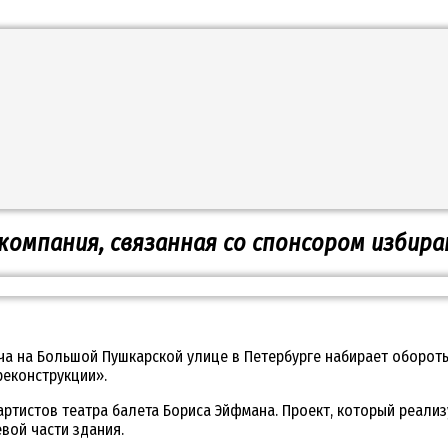
компания, связанная со спонсором избир
а на Большой Пушкарской улице в Петербурге набирает обороты
реконструкции».
артистов театра балета Бориса Эйфмана. Проект, который реали
вой части здания.