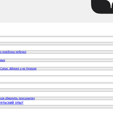
 о рождении ребенка
овых
Сирии, Африке и на Украине
кам обмануть пенсионерку