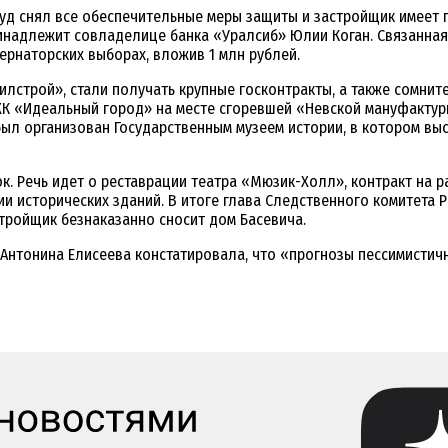
суд снял все обеспечительные меры защиты и застройщик имеет 
инадлежит совладелице банка «Уралсиб» Юлии Коган. Связанная
ернаторских выборах, вложив 1 млн рублей.
лстрой», стали получать крупные госконтракты, а также сомнит
ЖК «Идеальный город» на месте сгоревшей «Невской мануфактур
был организован Государственным музеем истории, в котором в
к. Речь идет о реставрации театра «Мюзик-Холл», контракт на р
и исторических зданий. В итоге глава Следственного комитета 
астройщик безнаказанно сносит дом Басевича.
нтонина Елисеева констатировала, что «прогнозы пессимистичны