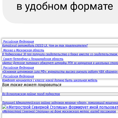
Российская Федерация
Китайский автомобиль EXEED LX. Чем он так привлекателен?
Москва и Московская область
В Подмосковье 30 пар получили свидетельство о браке вместе со свидетельством
Санкт-Петербург и Ленинградская область
«Артис-Детское питание» обжалует штрафы РПН за нарушения в школьных стол
Российская Федерация
«Основная штурмовая сила РФ»: журналисты высоко оценили работу ЧВК «Вагнер» 
Российская Федерация
Комфорт начинается с класса: какой должна быть школьная мебель
Вам также может понравиться
Во Всеволожском районе погиб подросток
Полицией Адмиралтейского района задержан механик-«дроп», помогавший мошенни
«Метрострой Северной Столицы» на фоне московского метро: взгляд пассажиров