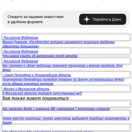
Российская Федерация
Михаил Романов: «Государство активно занимается решением проблемы
обманутых дольщиков»
Российская Федерация
Что важно узнать об автокранах перед арендой
Российская Федерация
Как стартап в сфере медицины помогает пациентам и врачам находить друг
друга
Санкт-Петербург и Ленинградская область
Прокуратура Петербурга проводит проверку по факту госпитализации детей
после обрыва канатной паутины
Москва и Московская область
В Московской области продают качественный мед
Вам также может понравиться
Как оживить фото с помощью ИИ: сравниваем 7 популярных сервисов
Номер вместо квартиры: почему инвесторы выбирают доходные апартаменты в
Крыму