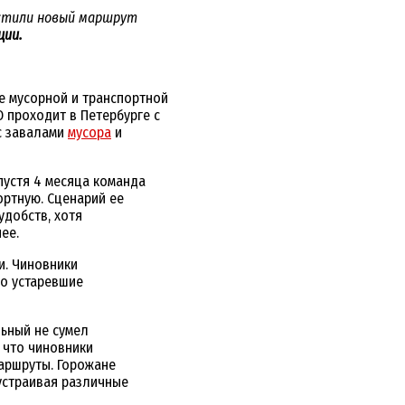
стили новый маршрут
ции.
е мусорной и транспортной
 проходит в Петербурге с
 с завалами
мусора
и
пустя 4 месяца команда
ортную. Сценарий ее
удобств, хотя
ее.
и. Чиновники
бо устаревшие
льный не сумел
 что чиновники
маршруты. Горожане
устраивая различные