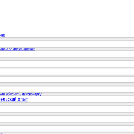
ция
ансы во время кризиса
кам обмануть пенсионерку
ге