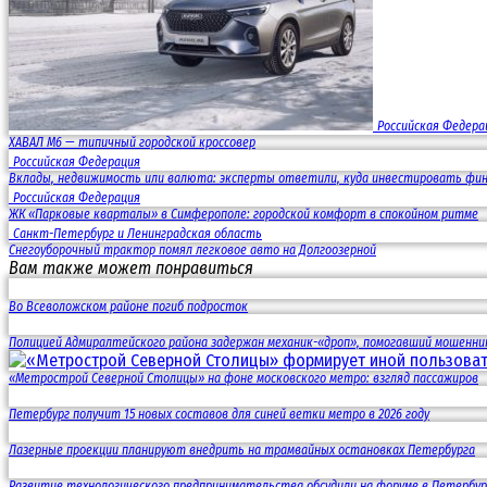
Российская Федера
ХАВАЛ M6 — типичный городской кроссовер
Российская Федерация
Вклады, недвижимость или валюта: эксперты ответили, куда инвестировать фин
Российская Федерация
ЖК «Парковые кварталы» в Симферополе: городской комфорт в спокойном ритме
Санкт-Петербург и Ленинградская область
Снегоуборочный трактор помял легковое авто на Долгоозерной
Вам также может понравиться
Во Всеволожском районе погиб подросток
Полицией Адмиралтейского района задержан механик-«дроп», помогавший мошенни
«Метрострой Северной Столицы» на фоне московского метро: взгляд пассажиров
Петербург получит 15 новых составов для синей ветки метро в 2026 году
Лазерные проекции планируют внедрить на трамвайных остановках Петербурга
Развитие технологического предпринимательства обсудили на форуме в Петербур