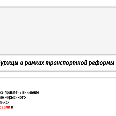
буржцы в рамках транспортной реформы 
сь привлечь внимание
ние «крысиного
амках
овали
в