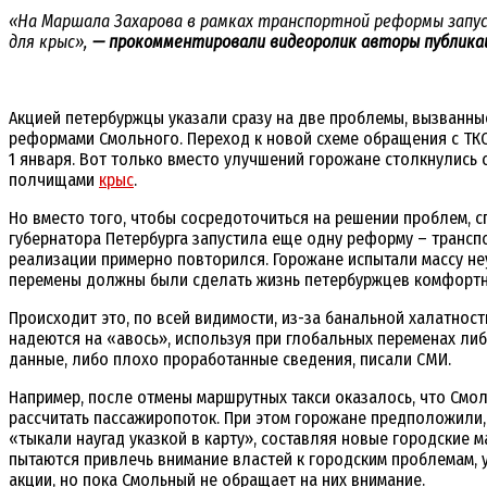
«На Маршала Захарова в рамках транспортной реформы запу
для крыс»,
— прокомментировали видеоролик авторы публика
Акцией петербуржцы указали сразу на две проблемы, вызванны
реформами Смольного. Переход к новой схеме обращения с ТКО
1 января. Вот только вместо улучшений горожане столкнулись
полчищами
крыс
.
Но вместо того, чтобы сосредоточиться на решении проблем, с
губернатора Петербурга запустила еще одну реформу – трансп
реализации примерно повторился. Горожане испытали массу не
перемены должны были сделать жизнь петербуржцев комфортн
Происходит это, по всей видимости, из-за банальной халатност
надеются на «авось», используя при глобальных переменах ли
данные, либо плохо проработанные сведения, писали СМИ.
Например, после отмены маршрутных такси оказалось, что Смо
рассчитать пассажиропоток. При этом горожане предположили,
«тыкали наугад указкой в карту», составляя новые городские 
пытаются привлечь внимание властей к городским проблемам, 
акции, но пока Смольный не обращает на них внимание.