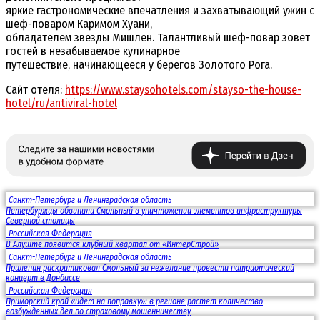
яркие гастрономические впечатления и захватывающий ужин с
шеф-поваром Каримом Хуани,
обладателем звезды Мишлен. Талантливый шеф-повар зовет
гостей в незабываемое кулинарное
путешествие, начинающееся у берегов Золотого Рога.
Сайт отеля:
https://www.staysohotels.com/stayso-the-house-
hotel/ru/antiviral-hotel
Санкт-Петербург и Ленинградская область
Петербуржцы обвинили Смольный в уничтожении элементов инфраструктуры
Северной столицы
Российская Федерация
В Алуште появится клубный квартал от «ИнтерСтрой»
Санкт-Петербург и Ленинградская область
Прилепин раскритиковал Смольный за нежелание провести патриотический
концерт в Донбассе
Российская Федерация
Приморский край «идет на поправку»: в регионе растет количество
возбужденных дел по страховому мошенничеству