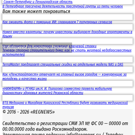
Санкт-Петербург и Ленинградская область
В Петербурге пресечена деятельность преступной группы из пяти человек
Вам также может понравиться
Как оживить фото с помощью ИИ: сравниваем 7 популярных сервисов
Номер вместо квартиры: почему инвесторы выбирают доходные апартаменты в
Крыму
Чем обернется для новостроек снижение ключевой ставки
© Изображение из открытых источников
Теневая сторона строительного бума: как не стать жертвой недобросовестных
исполнителей
TerraMaster предлагает специальные скидки на отдельные модели NAS и DAS
Как «Ленстройтрест» отвечает на главный вызов городов — конкуренцию за
молодежь и качество жизни
«НИЖФАРМ» и РГНКЦ им.Н. И. Пирогова совместно провели мобильную
диагностику здоровья жителей Рязанской области
ВТБ Медицина и Минздрав Киргизской Республики будут развивать медицинский
туризм
© 2016 - 2026 «REGNEWS»
Свидетельство о регистрации СМИ ЭЛ № ФС 00 — 00000 от
00.00.0000 года выдано Роскомнадзором.
Электронная почта редакции
info@regnews.su
/ Телефон