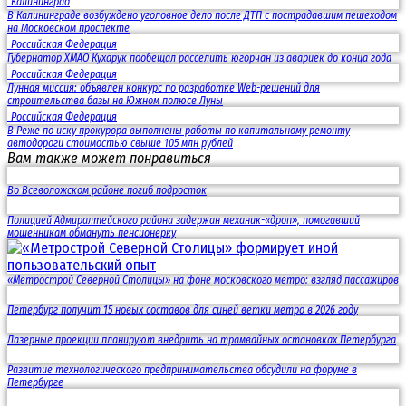
Калининград
В Калининграде возбуждено уголовное дело после ДТП с пострадавшим пешеходом
на Московском проспекте
Российская Федерация
Губернатор ХМАО Кухарук пообещал расселить югорчан из авариек до конца года
Российская Федерация
Лунная миссия: объявлен конкурс по разработке Web-решений для
строительства базы на Южном полюсе Луны
Российская Федерация
В Реже по иску прокурора выполнены работы по капитальному ремонту
автодороги стоимостью свыше 105 млн рублей
Вам также может понравиться
Во Всеволожском районе погиб подросток
Полицией Адмиралтейского района задержан механик-«дроп», помогавший
мошенникам обмануть пенсионерку
«Метрострой Северной Столицы» на фоне московского метро: взгляд пассажиров
Петербург получит 15 новых составов для синей ветки метро в 2026 году
Лазерные проекции планируют внедрить на трамвайных остановках Петербурга
Развитие технологического предпринимательства обсудили на форуме в
Петербурге