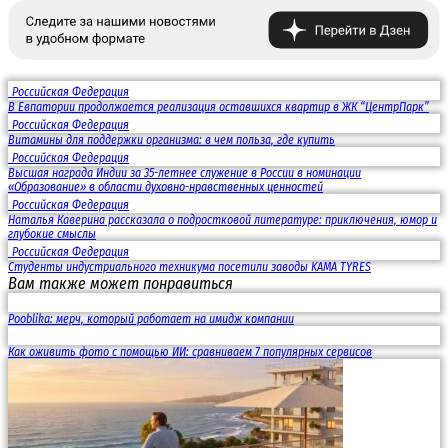
Российская Федерация
В Евпатории продолжается реализация оставшихся квартир в ЖК “ЦентрПарк”
Российская Федерация
Витамины для поддержки организма: в чем польза, где купить
Российская Федерация
Высшая награда Индии за 35-летнее служение в России в номинации
«Образование» в области духовно-нравственных ценностей
Российская Федерация
Наталья Каверина рассказала о подростковой литературе: приключения, юмор и
глубокие смыслы
Российская Федерация
Студенты индустриального техникума посетили заводы KAMA TYRES
Вам также может понравиться
Pooblika: мерч, который работает на имидж компании
Как оживить фото с помощью ИИ: сравниваем 7 популярных сервисов