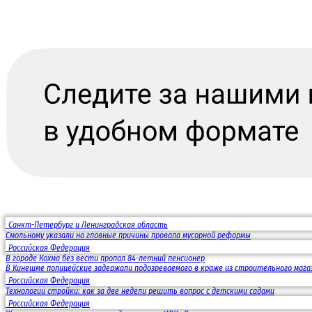
Санкт-Петербург и Ленинградская область
Смольному указали на главные причины провала мусорной реформы
Российская Федерация
В городе Кохма без вести пропал 84-летний пенсионер
В Кинешме полицейские задержали подозреваемого в краже из строительного мага
Российская Федерация
Технологии стройки: как за две недели решить вопрос с детскими садами
Российская Федерация