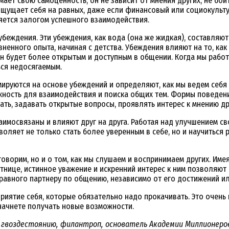
мает свою самоценность, он не зависит от мнения других, не бо
н ощущает себя на равных, даже если финансовый или социокульт
яется залогом успешного взаимодействия.
беждения. Эти убеждения, как вода (она же жидкая), составляю
зненного опыта, начиная с детства. Убеждения влияют на то, ка
, он будет более открытым и доступным в общении. Когда мы раб
ься недосягаемым.
руются на основе убеждений и определяют, как мы ведем себя в
жность для взаимодействия и поиска общих тем. Формы поведени
ать, задавать открытые вопросы, проявлять интерес к мнению др
заимосвязаны и влияют друг на друга. Работая над улучшением с
оляет не только стать более уверенным в себе, но и научиться р
 говорим, но и о том, как мы слушаем и воспринимаем других. И
нице, истинное уважение и искренний интерес к ним позволяют 
к равного партнеру по общению, независимо от его достижений и
приятие себя, которые обязательно надо прокачивать. Это очень
начнете получать новые возможности.
 гвоздестоянию, филантроп, основатель Академии Миллионеро