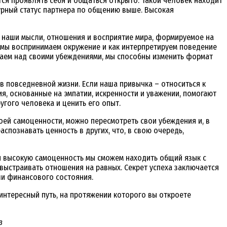
ится проявлять себя и общаться открыто. Такой человек находит
урный статус партнера по общению выше. Высокая
т наши мысли, отношения и восприятие мира, формируемое на
к мы воспринимаем окружение и как интерпретируем поведение
отаем над своими убеждениями, мы способны изменить формат
 повседневной жизни. Если наша привычка – относиться к
я, основанные на эмпатии, искренности и уважении, помогают
угого человека и ценить его опыт.
воей самоценности, можно пересмотреть свои убеждения и, в
аспознавать ценность в других, что, в свою очередь,
мея высокую самоценность мы сможем находить общий язык с
выстраивать отношения на равных. Секрет успеха заключается
ли финансового состояния.
 интересный путь, на протяжении которого вы откроете
в