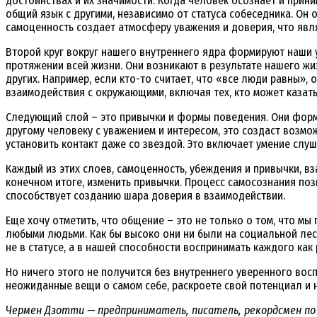
достоинствах и их значимости. Когда человек осознает и прини
общий язык с другими, независимо от статуса собеседника. О
самоценность создает атмосферу уважения и доверия, что явл
Второй круг вокруг нашего внутреннего ядра формируют наши у
протяжении всей жизни. Они возникают в результате нашего жи
других. Например, если кто-то считает, что «все люди равны»
взаимодействия с окружающими, включая тех, кто может казат
Следующий слой – это привычки и формы поведения. Они форми
другому человеку с уважением и интересом, это создаст возмо
установить контакт даже со звездой. Это включает умение слуш
Каждый из этих слоев, самоценность, убеждения и привычки, в
конечном итоге, изменить привычки. Процесс самосознания позв
способствует созданию шара доверия в взаимодействии.
Еще хочу отметить, что общение – это не только о том, что мы
любыми людьми. Как бы высоко они ни были на социальной лест
не в статусе, а в нашей способности воспринимать каждого ка
Но ничего этого не получится без внутреннего уверенного вос
неожиданные вещи о самом себе, раскроете свой потенциал и 
Чермен Дзотти — предприниматель, писатель, рекордсмен по