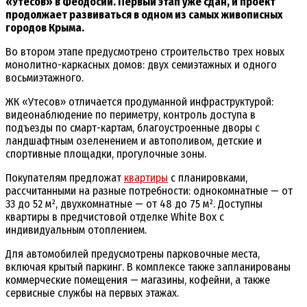
«Утесов» в Феодосии. Первый этап уже сдан, и проект
продолжает развиваться в одном из самых живописных
городов Крыма.
Во втором этапе предусмотрено строительство трех новых
монолитно-каркасных домов: двух семиэтажных и одного
восьмиэтажного.
ЖК «Утесов» отличается продуманной инфраструктурой:
видеонаблюдение по периметру, контроль доступа в
подъезды по смарт-картам, благоустроенные дворы с
ландшафтным озеленением и автополивом, детские и
спортивные площадки, прогулочные зоны.
Покупателям предложат
квартиры
с планировками,
рассчитанными на разные потребности: однокомнатные — от
33 до 52 м², двухкомнатные — от 48 до 75 м². Доступны
квартиры в предчистовой отделке White Box с
индивидуальным отоплением.
Для автомобилей предусмотрены парковочные места,
включая крытый паркинг. В комплексе также запланированы
коммерческие помещения — магазины, кофейни, а также
сервисные службы на первых этажах.