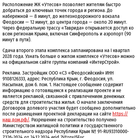
Расположение ЖК «Утесов» позволяет жителям быстро
добраться до ключевых точек города и региона. До
набережной — 8 минут, до железнодорожного вокзала
Феодосии — 12 минут, до центра города — около 20 минут.
Через федеральную трассу «Таврида» открывается доступ ко
всем регионам Крыма, включая Симферополь и аэропорт (90
минут в пути).
Сдача второго этапа комплекса запланирована на I квартал
2028 года. Узнать больше о жилом комплексе «Утесов» можно
на официальном сайте группы компаний «ИнтерСтрой».
Реклама. Застройщик ООО «СЗ «Феодосийский» ИНН
9108126333, адрес: Республика Крым, г. Феодосия, ул.
Насыпная, дом 6. пом. 1. Настоящее сообщение содержит
информацию о готовящемся к реализации проекте и не
является рекламой, связанной с привлечением денежных
средств для строительства жилья. О начале заключения
Договоров долевого участия будет сообщено дополнительно
после размещения проектной декларации на сайте
https://
наш.дом.рф/
. Разрешение на строительство получено
Министерством жилищной политики и государственного
строительного надзора Республики Крым № 91-RU93310000-
7326-2024 от 24.12.2024 erid 2VtzqxJ5Euc