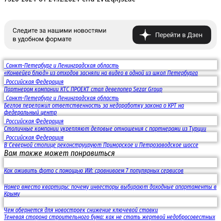
Санкт-Петербург и Ленинградская область
«Конвейер блюд» из отходов засняли на видео в одной из школ Петербурга
Российская Федерация
Партнером компании КТС ПРОЕКТ стал девелопер Sezar Group
Санкт-Петербург и Ленинградская область
Беглов переложил ответственность за недоработку закона о КРТ на
федеральный центр
Российская Федерация
Столичные компании укрепляют деловые отношения с партнерами из Турции
Российская Федерация
В Северной столице реконструируют Приморское и Петрозаводское шоссе
Вам также может понравиться
Как оживить фото с помощью ИИ: сравниваем 7 популярных сервисов
Номер вместо квартиры: почему инвесторы выбирают доходные апартаменты в
Крыму
Чем обернется для новостроек снижение ключевой ставки
Теневая сторона строительного бума: как не стать жертвой недобросовестных