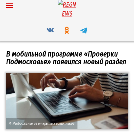
Перейти
к
содержанию
В мобильной программе «Проверки
Подмосковья» появился новый раздел
© Изображение из открытых источников