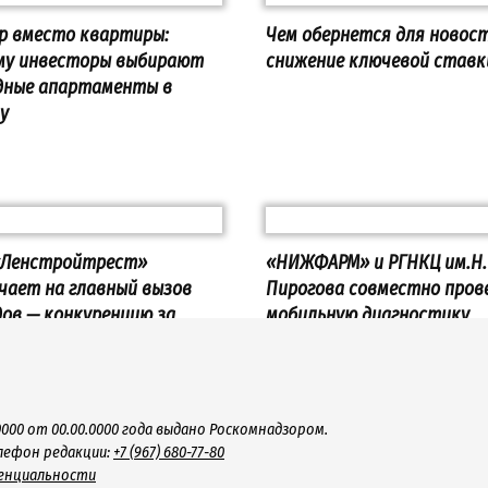
р вместо квартиры:
Чем обернется для новос
му инвесторы выбирают
снижение ключевой ставк
дные апартаменты в
у
«Ленстройтрест»
«НИЖФАРМ» и РГНКЦ им.Н.
чает на главный вызов
Пирогова совместно пров
дов — конкуренцию за
мобильную диагностику
дежь и качество жизни
здоровья жителей Рязанс
области
000 от 00.00.0000 года выдано Роскомнадзором.
лефон редакции:
+7 (967) 680-77-80
енциальности