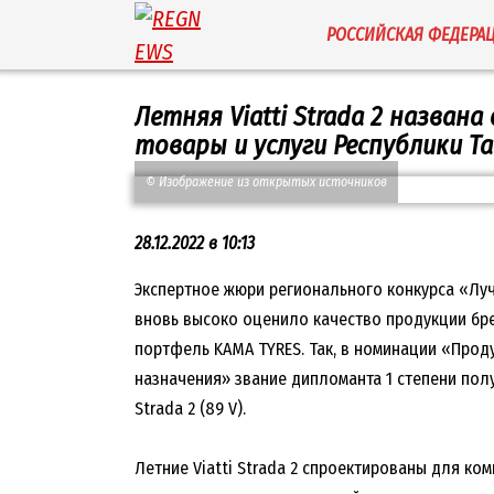
Перейти
РОССИЙСКАЯ ФЕДЕРА
к
содержанию
Летняя Viatti Strada 2 назва
товары и услуги Республики 
© Изображение из открытых источников
28.12.2022 в 10:13
Экспертное жюри регионального конкурса «Луч
вновь высоко оценило качество продукции бре
портфель KAMA TYRES. Так, в номинации «Про
назначения» звание дипломанта 1 степени полу
Strada 2 (89 V).
Летние Viatti Strada 2 спроектированы для ко