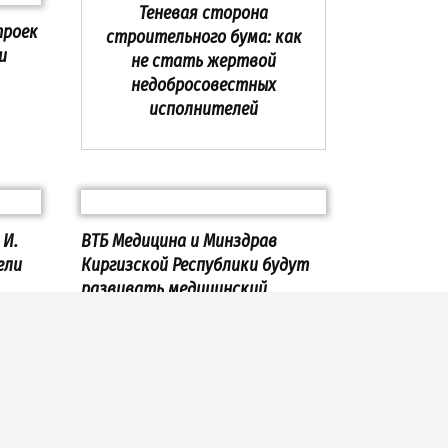
Теневая сторона
троек
строительного бума: как
и
не стать жертвой
недобросовестных
исполнителей
 И.
ВТБ Медицина и Минздрав
ели
Киргизской Республики будут
развивать медицинский
кой
туризм