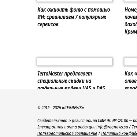
Как оживить фото с помощью
Номе
ИИ: сравниваем 7 популярных
поче
сервисов
дохо
Крым
TerraMaster предлагает
Как 
специальные скидки на
отве
отдельные модели NAS и DAS
горо
моло
© 2016 - 2026 «REGNEWS»
Свидетельство о регистрации СМИ ЭЛ № ФС 00 — 00
Электронная почта редакции
info@regnews.su
/ Те
Пользовательское соглашение
/
Политика конфид