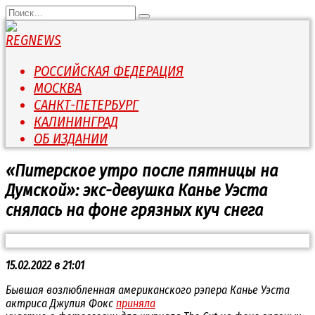
Перейти
Search
к
for:
содержанию
РОССИЙСКАЯ ФЕДЕРАЦИЯ
МОСКВА
САНКТ-ПЕТЕРБУРГ
КАЛИНИНГРАД
ОБ ИЗДАНИИ
«Питерское утро после пятницы на
Думской»: экс-девушка Канье Уэста
снялась на фоне грязных куч снега
15.02.2022 в 21:01
Бывшая возлюбленная американского рэпера Канье Уэста
актриса Джулия Фокс
приняла