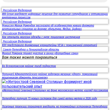
Российская Федерация
AYA Group внедряет цифровые решения для развития сотрудников и оптимизации
внутренних процессов
Российская Федерация
Режиссер Мария Рамендик рассказала об особенностях нового формата
вертикальных сериалов на форуме «Культура. Медиа. Цифра»
Российская Федерация
Как открыть магазин одежды с нуля: пошаговая инструкция
Российская Федерация
KIVI представила фирменные кронштейны VESA с пожизненной гарантией
Санкт-Петербург и Ленинградская область
Михаил Романов принял участие в акции «Волшебные сани»
Вам также может понравиться
Во Всеволожском районе погиб подросток
Полицией Адмиралтейского района задержан механик-«дроп», помогавший
мошенникам обмануть пенсионерку
«Метрострой Северной Столицы» на фоне московского метро: взгляд пассажиров
Петербург получит 15 новых составов для синей ветки метро в 2026 году
Лазерные проекции планируют внедрить на трамвайных остановках Петербурга